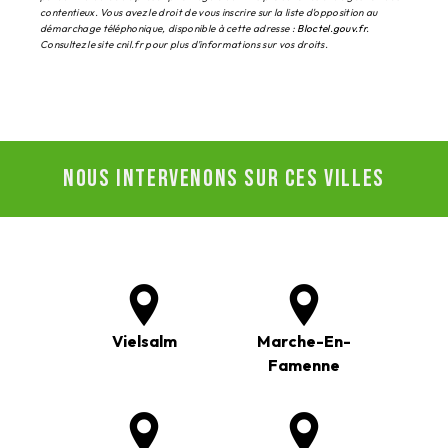
contentieux. Vous avez le droit de vous inscrire sur la liste d'opposition au
démarchage téléphonique, disponible à cette adresse :
Bloctel.gouv.fr
.
Consultez le site cnil.fr pour plus d’informations sur vos droits.
Nous intervenons sur ces villes
Vielsalm
Marche-En-
Famenne