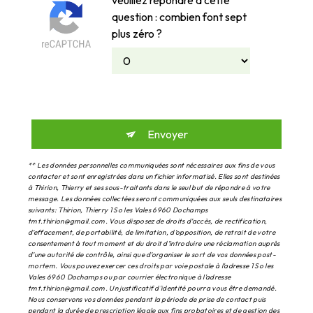
veuillez répondre à cette
question : combien font sept
plus zéro ?
Envoyer
** Les données personnelles communiquées sont nécessaires aux fins de vous
contacter et sont enregistrées dans un fichier informatisé. Elles sont destinées
à Thirion, Thierry et ses sous-traitants dans le seul but de répondre à votre
message. Les données collectées seront communiquées aux seuls destinataires
suivants: Thirion, Thierry 1 So les Vales 6960 Dochamps
tmt.thirion@gmail.com. Vous disposez de droits d’accès, de rectification,
d’effacement, de portabilité, de limitation, d’opposition, de retrait de votre
consentement à tout moment et du droit d’introduire une réclamation auprès
d’une autorité de contrôle, ainsi que d’organiser le sort de vos données post-
mortem. Vous pouvez exercer ces droits par voie postale à l'adresse 1 So les
Vales 6960 Dochamps ou par courrier électronique à l'adresse
tmt.thirion@gmail.com. Un justificatif d'identité pourra vous être demandé.
Nous conservons vos données pendant la période de prise de contact puis
pendant la durée de prescription légale aux fins probatoires et de gestion des