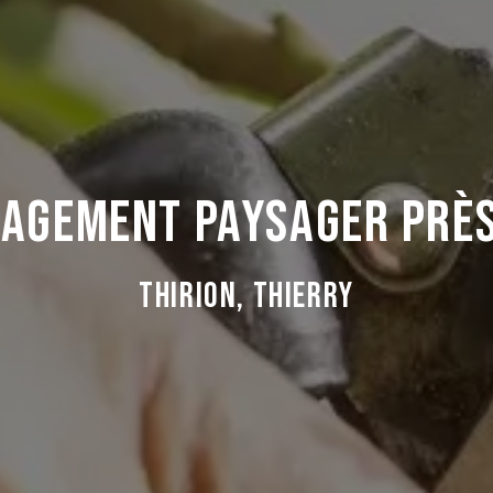
nagement paysager près
Thirion, Thierry